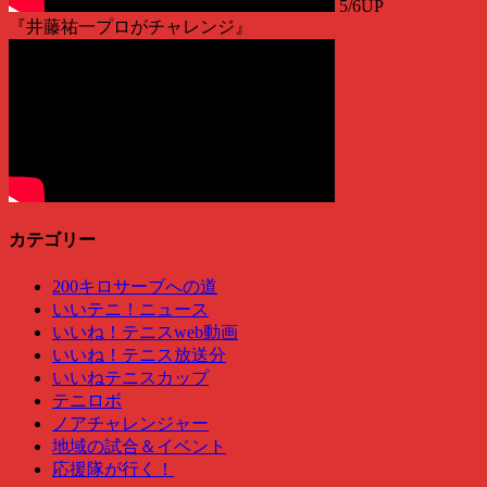
5/6UP
『井藤祐一プロがチャレンジ』
カテゴリー
200キロサーブへの道
いいテニ！ニュース
いいね！テニスweb動画
いいね！テニス放送分
いいねテニスカップ
テニロボ
ノアチャレンジャー
地域の試合＆イベント
応援隊が行く！