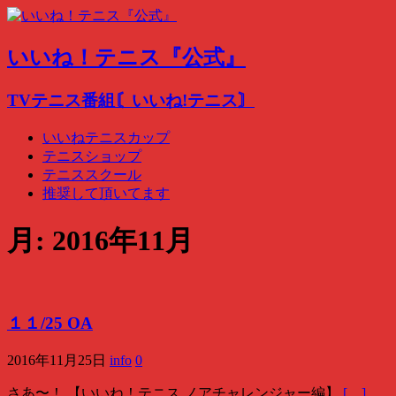
いいね！テニス『公式』
TVテニス番組〘いいね!テニス〙
いいねテニスカップ
テニスショップ
テニススクール
推奨して頂いてます
月:
2016年11月
１１/25 OA
2016年11月25日
info
0
さあ〜！ 【いいね！テニス ノアチャレンジャー編】
[…]