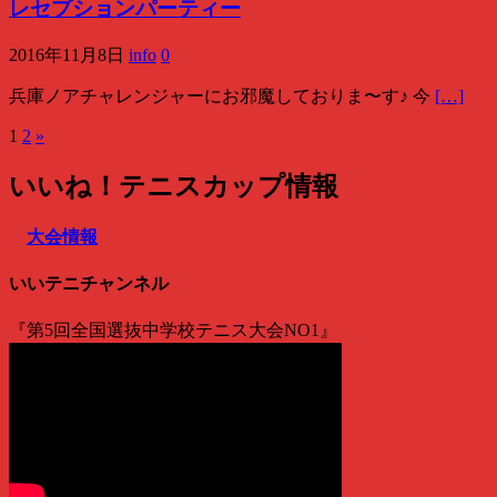
レセプションパーティー
2016年11月8日
info
0
兵庫ノアチャレンジャーにお邪魔しておりま〜す♪ 今
[…]
1
2
»
投
稿
いいね！テニスカップ情報
ナ
大会情報
ビ
ゲ
いいテニチャンネル
ー
『第5回全国選抜中学校テニス大会NO1』
シ
ョ
ン