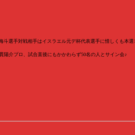
海斗選手対戦相手はイスラエル元デ杯代表選手に惜しくも本選1
貫陽介プロ、試合直後にもかかわらず50名の人とサイン会♪