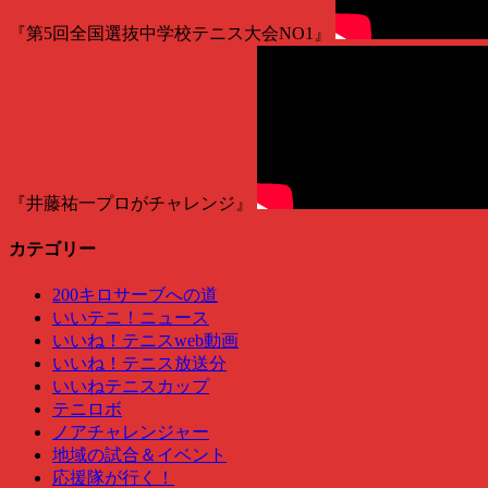
『第5回全国選抜中学校テニス大会NO1』
『井藤祐一プロがチャレンジ』
カテゴリー
200キロサーブへの道
いいテニ！ニュース
いいね！テニスweb動画
いいね！テニス放送分
いいねテニスカップ
テニロボ
ノアチャレンジャー
地域の試合＆イベント
応援隊が行く！