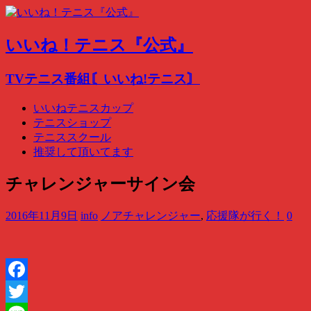
いいね！テニス『公式』
TVテニス番組〘いいね!テニス〙
いいねテニスカップ
テニスショップ
テニススクール
推奨して頂いてます
チャレンジャーサイン会
2016年11月9日
info
ノアチャレンジャー
,
応援隊が行く！
0
Facebook