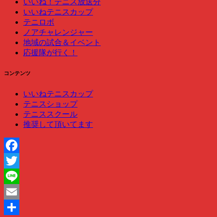
いいね！テニス放送分
いいねテニスカップ
テニロボ
ノアチャレンジャー
地域の試合＆イベント
応援隊が行く！
コンテンツ
いいねテニスカップ
テニスショップ
テニススクール
推奨して頂いてます
Facebook
Twitter
Line
Email