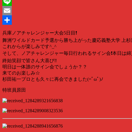
Twitter
Line
Email
共
兵庫ノアチャレンジャー大会5日目❗️
有
舞洲ワイルドカード予選から勝ち上がった慶応義塾大学 上杉
これからが楽しみです^_^
そして、ノアチャレンジャー毎日行われるサイン会❗️本日は綿
終始笑顔で皆さん大喜び‼️
明日は一体誰のサイン会でしょうか？？
来てのお楽しみ☆
杉田祐一プロとも久々に再会できました(=ﾟωﾟ)ﾉ
特班員原田